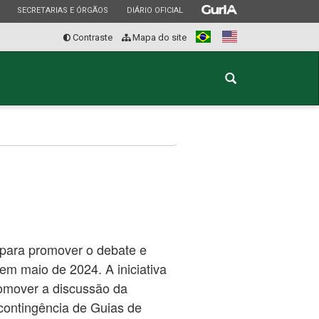
ESTADO
ESTADO
ESTADO
SECRETARIAS E ÓRGÃOS
DIÁRIO OFICIAL
Contraste
Mapa do site
Português
English
Abrir
a
busca
 para promover o debate e
em maio de 2024. A iniciativa
romover a discussão da
contingência de Guias de