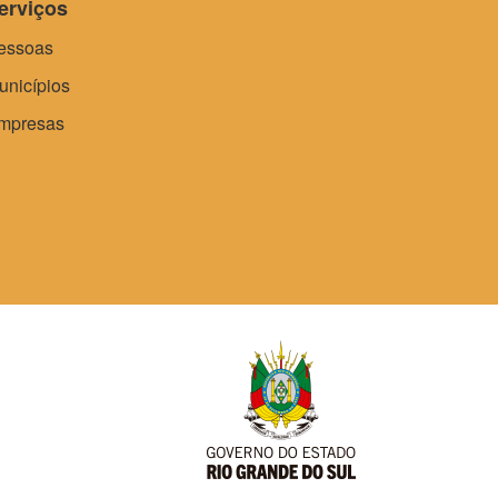
erviços
essoas
unicípios
mpresas