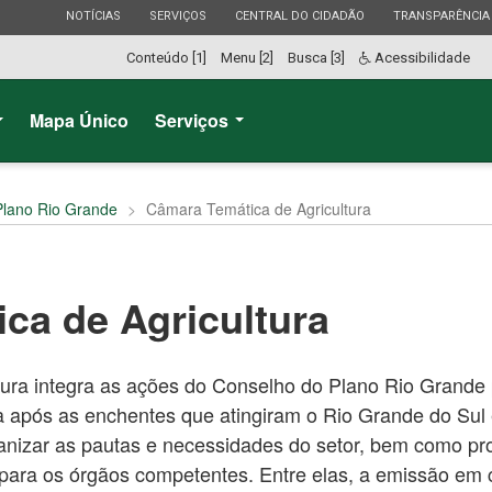
ESTADO
ESTADO
ESTADO
ESTADO
NOTÍCIAS
SERVIÇOS
CENTRAL DO CIDADÃO
TRANSPARÊNCIA
Conteúdo [1]
Menu [2]
Busca [3]
Acessibilidade
Mapa Único
Serviços
Plano Rio Grande
Câmara Temática de Agricultura
ca de Agricultura
ura integra as ações do Conselho do Plano Rio Grande
a após as enchentes que atingiram o Rio Grande do Sul 
anizar as pautas e necessidades do setor, bem como p
ara os órgãos competentes. Entre elas, a emissão em 