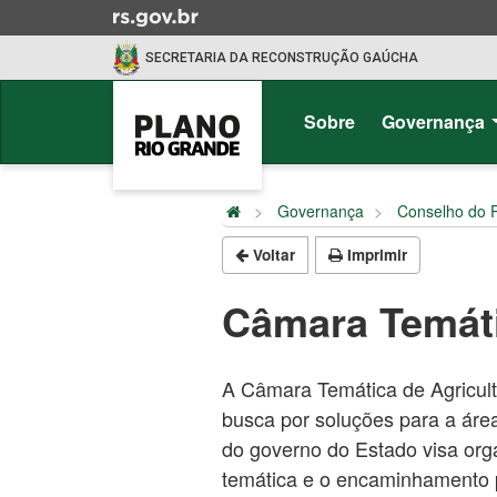
Ir
para
SECRETARIA DA RECONSTRUÇÃO GAÚCHA
o
conteúdo
Início
Ir
do
Sobre
Governança
para
menu
o
Início
menu
do
Governança
Conselho do 
Ir
conteúdo
para
Voltar
Imprimir
a
busca
Câmara Temáti
A Câmara Temática de Agricult
busca por soluções para a áre
do governo do Estado visa org
temática e o encaminhamento p