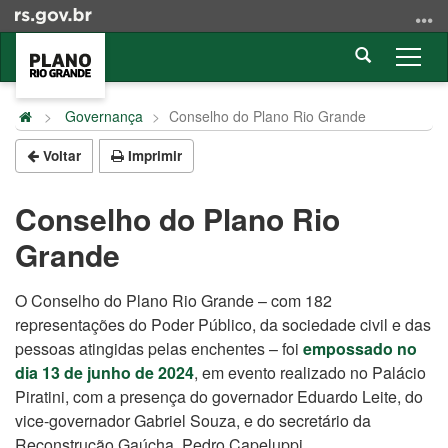
Ir
para
Abrir
o
Alter
a
conteúdo
a
Início
busca
Ir
nave
do
Governança
Conselho do Plano Rio Grande
para
conteúdo
o
Voltar
Imprimir
menu
Ir
Conselho do Plano Rio
para
Grande
a
busca
O Conselho do Plano Rio Grande – com 182
representações do Poder Público, da sociedade civil e das
pessoas atingidas pelas enchentes – foi
empossado no
dia 13 de junho de 2024
, em evento realizado no Palácio
Piratini, com a presença do governador Eduardo Leite, do
vice-governador Gabriel Souza, e do secretário da
Reconstrução Gaúcha, Pedro Capeluppi.