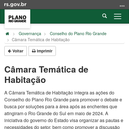
Ir
para
Abrir
o
Alter
a
conteúdo
a
Início
busca
Ir
nave
do
Governança
Conselho do Plano Rio Grande
para
Câmara Temática de Habitação
conteúdo
o
menu
Voltar
Imprimir
Ir
para
Câmara Temática de
a
Habitação
busca
A Câmara Temática de Habitação integra as ações do
Conselho do Plano Rio Grande para promover o debate e
busca por soluções para a área após as enchentes que
atingiram o Rio Grande do Sul em maio de 2024. A
iniciativa do governo do Estado visa organizar as pautas e
necessidades do setor, bem como promover a discussão